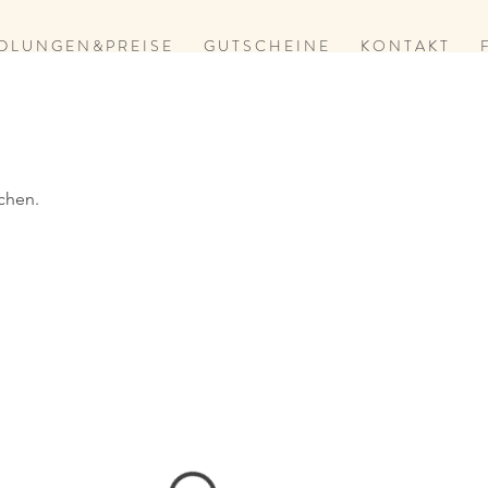
D L U N G E N & P R E I S E
G U T S C H E I N E
K O N T A K T
F
chen.