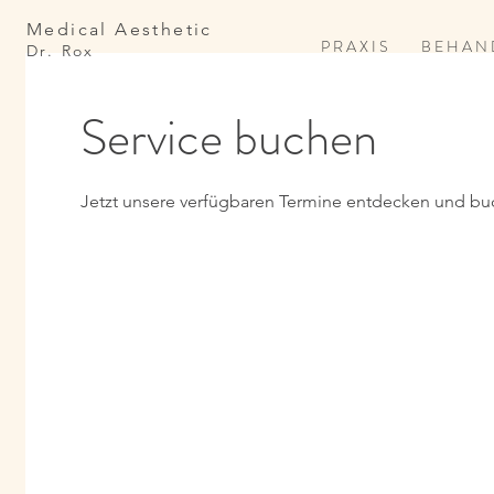
Medical Aesthetic
P R A X I S
B E H A N 
Dr. Rox
Service buchen
Jetzt unsere verfügbaren Termine entdecken und bu