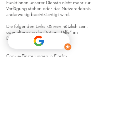
Funktionen unserer Dienste nicht mehr zur
Verfügung stehen oder das Nutzererlebnis
anderweitig beeinträchtigt wird.
Die folgenden Links können nützlich sein,
oder alternativ die Option „Hilfe“ im
Browser.
Cookie-Einstellungen in Firefox
Cookie-Einstellungen im Internet Explorer
Cookie-Einstellungen in Google Chrome
Cookie-Einstellungen in Safari (OS X)
Cookie-Einstellungen in Safari (iOS)
Cookie-Einstellungen in Android
Um die Verwendung eigener Daten durch
Google Analytics auf allen Websites